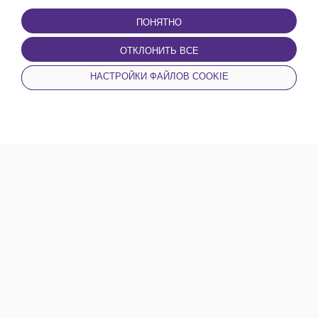
Условия и положения
ПОНЯТНО
Политика
конфиденциальности
Политика в отношении
ОТКЛОНИТЬ ВСЕ
файлов cookie
Пользовательское
НАСТРОЙКИ ФАЙЛОВ COOKIE
Соглашение
ДОМ
НОВОСТИ
КАТЕГОРИИ
МОЙ ПРОФАЙЛ
© Copyright - URBO 2026
Όλες οι εκδηλώσεις