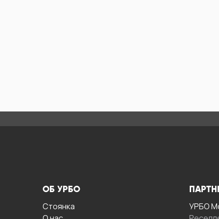
ОБ УРБО
ПАРТН
Стоянка
УРБО М
О нас
Реселл