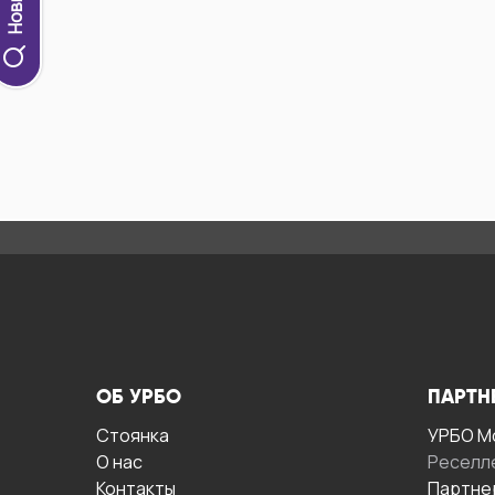
ОБ УРБО
ПАРТН
Стоянка
УРБО М
О нас
Реселл
Контакты
Партне