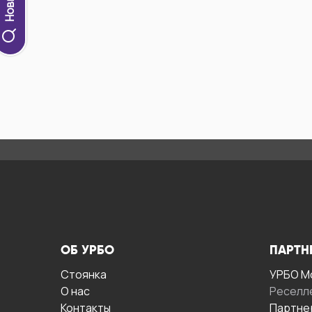
ОБ УРБО
ПАРТН
Стоянка
УРБО М
О нас
Реселл
Контакты
Партне