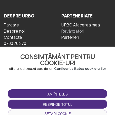
DESPRE URBO
PARTENERIATE
Parcare
URBO Afacerea mea
Despre noi
Revânzători
Contacte
Parteneri
0700 70 270
CONSIMȚĂMÂNT PENTRU
COOKIE-URI
site-ul utilizează cookie-uri
Confidențialitatea cookie-urilor
TERMENI DE UTILIZARE
DESCĂRCAȚI
APLICAȚIA
AM ÎNŢELES
Termeni și condiții
Politica de
RESPINGE TOTUL
Confidențialitate
Politica de cookie-uri
SETĂRI COOKIE