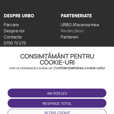
DESPRE URBO
PARTENERIATE
Parcare
URBO Afacerea mea
Despre noi
Revânzători
Contacte
Parteneri
0700 70 270
CONSIMȚĂMÂNT PENTRU
COOKIE-URI
site-ul utilizează cookie-uri
Confidențialitatea cookie-urilor
TERMENI DE UTILIZARE
DESCĂRCAȚI
APLICAȚIA
AM ÎNŢELES
Termeni și condiții
Politica de
RESPINGE TOTUL
Confidențialitate
Politica de cookie-uri
SETĂRI COOKIE