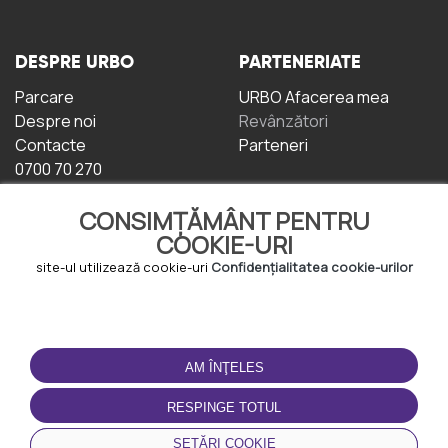
DESPRE URBO
PARTENERIATE
Parcare
URBO Afacerea mea
Despre noi
Revânzători
Contacte
Parteneri
0700 70 270
CONSIMȚĂMÂNT PENTRU
COOKIE-URI
site-ul utilizează cookie-uri
Confidențialitatea cookie-urilor
TERMENI DE UTILIZARE
DESCĂRCAȚI
APLICAȚIA
AM ÎNŢELES
Termeni și condiții
Politica de
RESPINGE TOTUL
Confidențialitate
Politica de cookie-uri
SETĂRI COOKIE