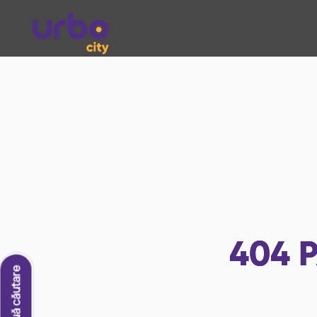
404
P
O nouă căutare