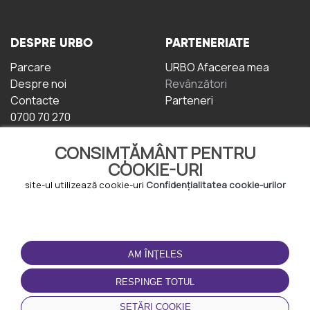
DESPRE URBO
PARTENERIATE
Parcare
URBO Afacerea mea
Despre noi
Revânzători
Contacte
Parteneri
0700 70 270
CONSIMȚĂMÂNT PENTRU
COOKIE-URI
site-ul utilizează cookie-uri
Confidențialitatea cookie-urilor
TERMENI DE UTILIZARE
DESCĂRCAȚI
APLICAȚIA
AM ÎNŢELES
Termeni și condiții
Politica de
RESPINGE TOTUL
Confidențialitate
Politica de cookie-uri
SETĂRI COOKIE