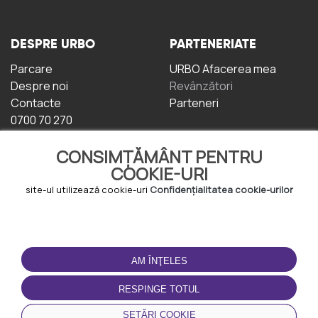
DESPRE URBO
PARTENERIATE
Parcare
URBO Afacerea mea
Despre noi
Revânzători
Contacte
Parteneri
0700 70 270
CONSIMȚĂMÂNT PENTRU
COOKIE-URI
site-ul utilizează cookie-uri
Confidențialitatea cookie-urilor
TERMENI DE UTILIZARE
DESCĂRCAȚI
APLICAȚIA
AM ÎNŢELES
Termeni și condiții
Politica de
RESPINGE TOTUL
Confidențialitate
Politica de cookie-uri
SETĂRI COOKIE