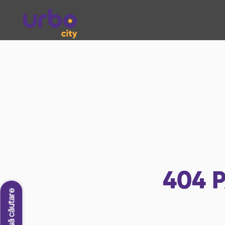
404
P
O nouă căutare