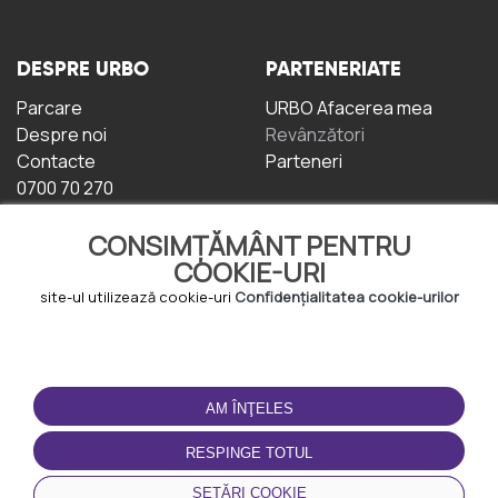
DESPRE URBO
PARTENERIATE
Parcare
URBO Afacerea mea
Despre noi
Revânzători
Contacte
Parteneri
0700 70 270
CONSIMȚĂMÂNT PENTRU
COOKIE-URI
site-ul utilizează cookie-uri
Confidențialitatea cookie-urilor
TERMENI DE UTILIZARE
DESCĂRCAȚI
APLICAȚIA
AM ÎNŢELES
Termeni și condiții
Politica de
RESPINGE TOTUL
Confidențialitate
Politica de cookie-uri
SETĂRI COOKIE