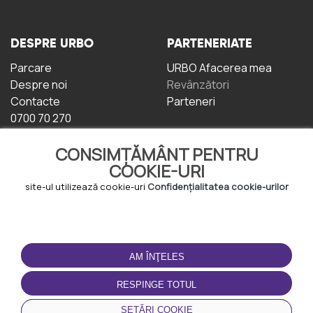
DESPRE URBO
PARTENERIATE
Parcare
URBO Afacerea mea
Despre noi
Revânzători
Contacte
Parteneri
0700 70 270
CONSIMȚĂMÂNT PENTRU
COOKIE-URI
site-ul utilizează cookie-uri
Confidențialitatea cookie-urilor
TERMENI DE UTILIZARE
DESCĂRCAȚI
APLICAȚIA
AM ÎNŢELES
Termeni și condiții
Politica de
RESPINGE TOTUL
Confidențialitate
Politica de cookie-uri
SETĂRI COOKIE