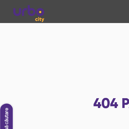
404
P
O nouă căutare