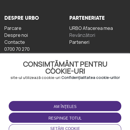
DESPRE URBO
PARTENERIATE
Parcare
URBO Afacerea mea
Despre noi
Revânzători
Contacte
Parteneri
0700 70 270
CONSIMȚĂMÂNT PENTRU
COOKIE-URI
site-ul utilizează cookie-uri
Confidențialitatea cookie-urilor
TERMENI DE UTILIZARE
DESCĂRCAȚI
APLICAȚIA
AM ÎNŢELES
Termeni și condiții
Politica de
RESPINGE TOTUL
Confidențialitate
Politica de cookie-uri
SETĂRI COOKIE