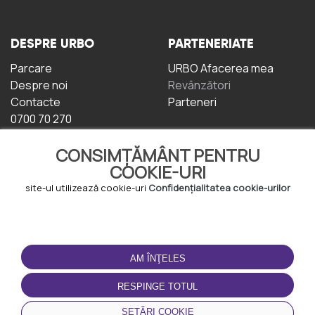
DESPRE URBO
PARTENERIATE
Parcare
URBO Afacerea mea
Despre noi
Revânzători
Contacte
Parteneri
0700 70 270
CONSIMȚĂMÂNT PENTRU
COOKIE-URI
site-ul utilizează cookie-uri
Confidențialitatea cookie-urilor
TERMENI DE UTILIZARE
DESCĂRCAȚI
APLICAȚIA
AM ÎNŢELES
Termeni și condiții
Politica de
RESPINGE TOTUL
Confidențialitate
Politica de cookie-uri
SETĂRI COOKIE