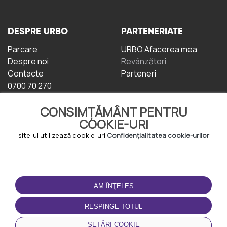
DESPRE URBO
PARTENERIATE
Parcare
URBO Afacerea mea
Despre noi
Revânzători
Contacte
Parteneri
0700 70 270
CONSIMȚĂMÂNT PENTRU
COOKIE-URI
site-ul utilizează cookie-uri
Confidențialitatea cookie-urilor
TERMENI DE UTILIZARE
DESCĂRCAȚI
APLICAȚIA
AM ÎNŢELES
Termeni și condiții
Politica de
RESPINGE TOTUL
Confidențialitate
Politica de cookie-uri
SETĂRI COOKIE