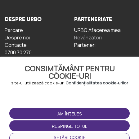
DESPRE URBO
PARTENERIATE
Parcare
URBO Afacerea mea
Despre noi
Revânzători
Contacte
Parteneri
0700 70 270
CONSIMȚĂMÂNT PENTRU
COOKIE-URI
site-ul utilizează cookie-uri
Confidențialitatea cookie-urilor
TERMENI DE UTILIZARE
DESCĂRCAȚI
APLICAȚIA
AM ÎNŢELES
Termeni și condiții
Politica de
RESPINGE TOTUL
Confidențialitate
Politica de cookie-uri
SETĂRI COOKIE