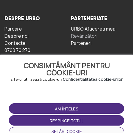
DESPRE URBO
PARTENERIATE
Parcare
URBO Afacerea mea
Despre noi
Revânzători
Contacte
Parteneri
0700 70 270
CONSIMȚĂMÂNT PENTRU
COOKIE-URI
site-ul utilizează cookie-uri
Confidențialitatea cookie-urilor
TERMENI DE UTILIZARE
DESCĂRCAȚI
APLICAȚIA
AM ÎNŢELES
Termeni și condiții
Politica de
RESPINGE TOTUL
Confidențialitate
Politica de cookie-uri
SETĂRI COOKIE