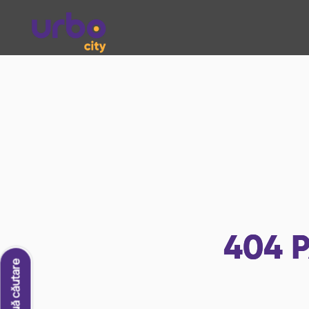
404
P
O nouă căutare