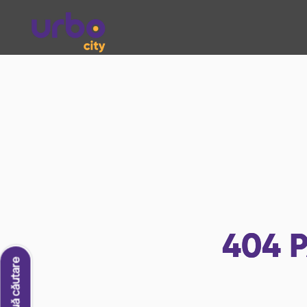
404
P
O nouă căutare