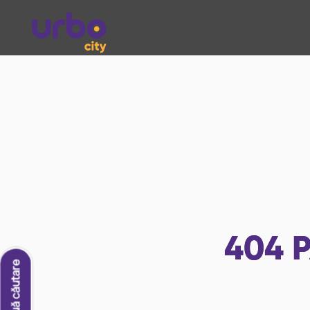
404
P
O nouă căutare