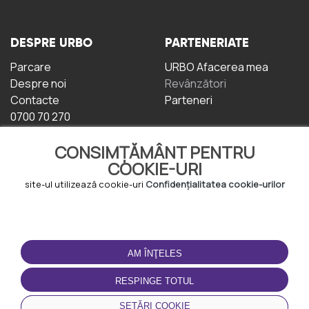
DESPRE URBO
PARTENERIATE
Parcare
URBO Afacerea mea
Despre noi
Revânzători
Contacte
Parteneri
0700 70 270
CONSIMȚĂMÂNT PENTRU
COOKIE-URI
site-ul utilizează cookie-uri
Confidențialitatea cookie-urilor
TERMENI DE UTILIZARE
DESCĂRCAȚI
APLICAȚIA
AM ÎNŢELES
Termeni și condiții
Politica de
RESPINGE TOTUL
Confidențialitate
Politica de cookie-uri
SETĂRI COOKIE