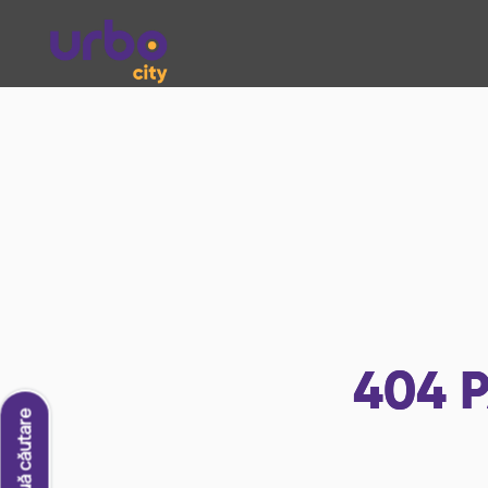
404
P
O nouă căutare