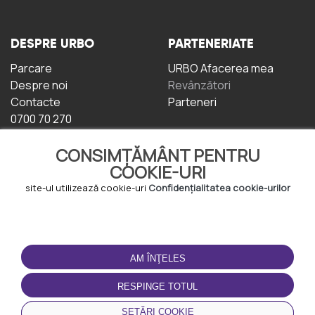
DESPRE URBO
PARTENERIATE
Parcare
URBO Afacerea mea
Despre noi
Revânzători
Contacte
Parteneri
0700 70 270
CONSIMȚĂMÂNT PENTRU
COOKIE-URI
site-ul utilizează cookie-uri
Confidențialitatea cookie-urilor
TERMENI DE UTILIZARE
DESCĂRCAȚI
APLICAȚIA
AM ÎNŢELES
Termeni și condiții
Politica de
RESPINGE TOTUL
Confidențialitate
Politica de cookie-uri
SETĂRI COOKIE