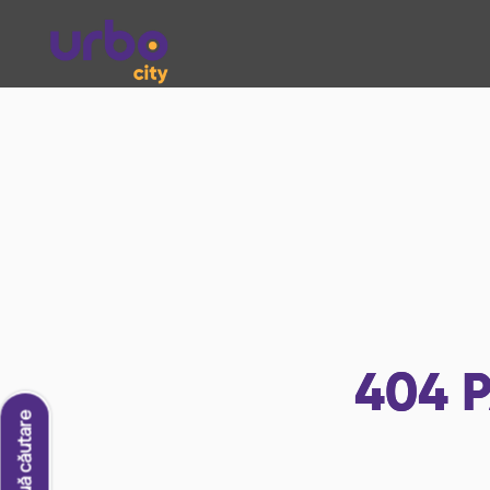
404
P
O nouă căutare