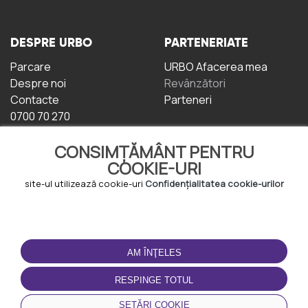
DESPRE URBO
PARTENERIATE
Parcare
URBO Afacerea mea
Despre noi
Revânzători
Contacte
Parteneri
0700 70 270
CONSIMȚĂMÂNT PENTRU
COOKIE-URI
site-ul utilizează cookie-uri
Confidențialitatea cookie-urilor
TERMENI DE UTILIZARE
DESCĂRCAȚI
APLICAȚIA
AM ÎNŢELES
Termeni și condiții
Politica de
RESPINGE TOTUL
Confidențialitate
Politica de cookie-uri
SETĂRI COOKIE