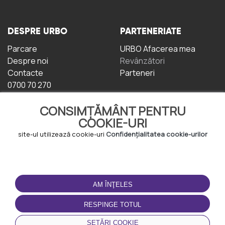
DESPRE URBO
PARTENERIATE
Parcare
URBO Afacerea mea
Despre noi
Revânzători
Contacte
Parteneri
0700 70 270
CONSIMȚĂMÂNT PENTRU
COOKIE-URI
site-ul utilizează cookie-uri
Confidențialitatea cookie-urilor
TERMENI DE UTILIZARE
DESCĂRCAȚI
APLICAȚIA
AM ÎNŢELES
Termeni și condiții
Politica de
RESPINGE TOTUL
Confidențialitate
Politica de cookie-uri
SETĂRI COOKIE