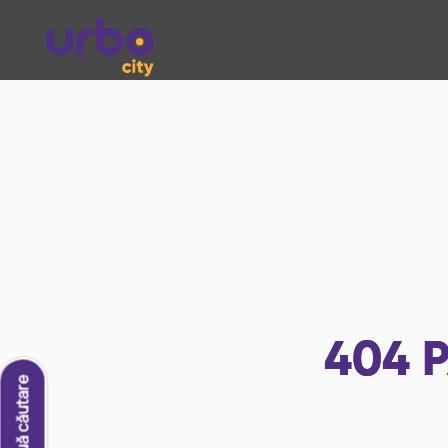
404
P
O nouă căutare