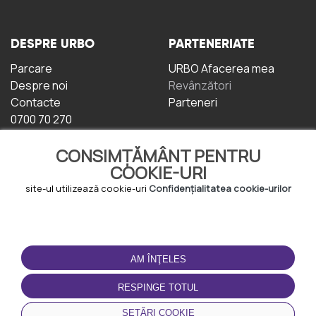
DESPRE URBO
PARTENERIATE
Parcare
URBO Afacerea mea
Despre noi
Revânzători
Contacte
Parteneri
0700 70 270
CONSIMȚĂMÂNT PENTRU
COOKIE-URI
site-ul utilizează cookie-uri
Confidențialitatea cookie-urilor
TERMENI DE UTILIZARE
DESCĂRCAȚI
APLICAȚIA
AM ÎNŢELES
Termeni și condiții
Politica de
RESPINGE TOTUL
Confidențialitate
Politica de cookie-uri
SETĂRI COOKIE