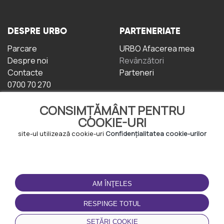
DESPRE URBO
PARTENERIATE
Parcare
URBO Afacerea mea
Despre noi
Revânzători
Contacte
Parteneri
0700 70 270
CONSIMȚĂMÂNT PENTRU
COOKIE-URI
site-ul utilizează cookie-uri
Confidențialitatea cookie-urilor
TERMENI DE UTILIZARE
DESCĂRCAȚI
APLICAȚIA
AM ÎNŢELES
Termeni și condiții
Politica de
RESPINGE TOTUL
Confidențialitate
Politica de cookie-uri
SETĂRI COOKIE