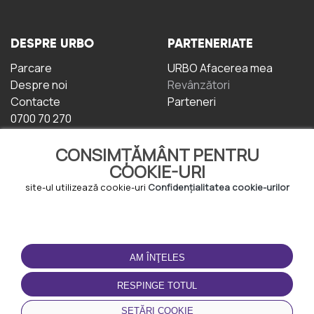
DESPRE URBO
PARTENERIATE
Parcare
URBO Afacerea mea
Despre noi
Revânzători
Contacte
Parteneri
0700 70 270
CONSIMȚĂMÂNT PENTRU
COOKIE-URI
site-ul utilizează cookie-uri
Confidențialitatea cookie-urilor
TERMENI DE UTILIZARE
DESCĂRCAȚI
APLICAȚIA
AM ÎNŢELES
Termeni și condiții
Politica de
RESPINGE TOTUL
Confidențialitate
Politica de cookie-uri
SETĂRI COOKIE