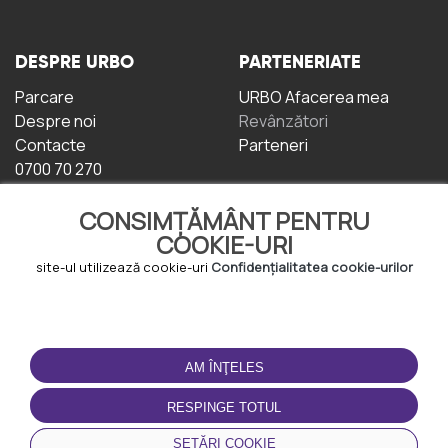
DESPRE URBO
PARTENERIATE
Parcare
URBO Afacerea mea
Despre noi
Revânzători
Contacte
Parteneri
0700 70 270
CONSIMȚĂMÂNT PENTRU
COOKIE-URI
site-ul utilizează cookie-uri
Confidențialitatea cookie-urilor
TERMENI DE UTILIZARE
DESCĂRCAȚI
APLICAȚIA
AM ÎNŢELES
Termeni și condiții
Politica de
RESPINGE TOTUL
Confidențialitate
Politica de cookie-uri
SETĂRI COOKIE