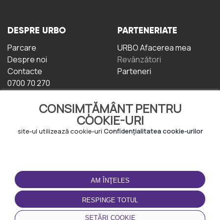
DESPRE URBO
PARTENERIATE
Parcare
URBO Afacerea mea
Despre noi
Revânzători
Contacte
Parteneri
0700 70 270
CONSIMȚĂMÂNT PENTRU
COOKIE-URI
site-ul utilizează cookie-uri
Confidențialitatea cookie-urilor
TERMENI DE UTILIZARE
DESCĂRCAȚI
APLICAȚIA
AM ÎNŢELES
Termeni și condiții
Politica de
RESPINGE TOTUL
Confidențialitate
Politica de cookie-uri
SETĂRI COOKIE