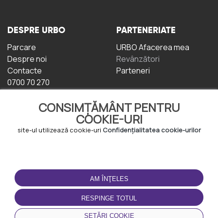
DESPRE URBO
PARTENERIATE
Parcare
URBO Afacerea mea
Despre noi
Revânzători
Contacte
Parteneri
0700 70 270
CONSIMȚĂMÂNT PENTRU
COOKIE-URI
site-ul utilizează cookie-uri
Confidențialitatea cookie-urilor
TERMENI DE UTILIZARE
DESCĂRCAȚI
APLICAȚIA
AM ÎNŢELES
Termeni și condiții
Politica de
RESPINGE TOTUL
Confidențialitate
Politica de cookie-uri
SETĂRI COOKIE