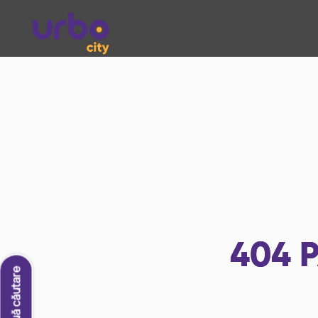
404
P
O nouă căutare