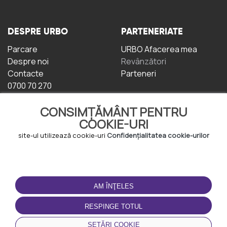
DESPRE URBO
PARTENERIATE
Parcare
URBO Afacerea mea
Despre noi
Revânzători
Contacte
Parteneri
0700 70 270
CONSIMȚĂMÂNT PENTRU
COOKIE-URI
site-ul utilizează cookie-uri
Confidențialitatea cookie-urilor
TERMENI DE UTILIZARE
DESCĂRCAȚI
APLICAȚIA
AM ÎNŢELES
Termeni și condiții
Politica de
RESPINGE TOTUL
Confidențialitate
Politica de cookie-uri
SETĂRI COOKIE