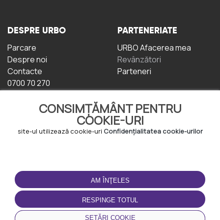
DESPRE URBO
PARTENERIATE
Parcare
URBO Afacerea mea
Despre noi
Revânzători
Contacte
Parteneri
0700 70 270
CONSIMȚĂMÂNT PENTRU
COOKIE-URI
site-ul utilizează cookie-uri
Confidențialitatea cookie-urilor
TERMENI DE UTILIZARE
DESCĂRCAȚI
APLICAȚIA
AM ÎNŢELES
Termeni și condiții
Politica de
RESPINGE TOTUL
Confidențialitate
Politica de cookie-uri
SETĂRI COOKIE