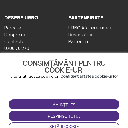
DESPRE URBO
PARTENERIATE
Parcare
URBO Afacerea mea
Despre noi
Revânzători
Contacte
Parteneri
0700 70 270
CONSIMȚĂMÂNT PENTRU
COOKIE-URI
site-ul utilizează cookie-uri
Confidențialitatea cookie-urilor
TERMENI DE UTILIZARE
DESCĂRCAȚI
APLICAȚIA
AM ÎNŢELES
Termeni și condiții
Politica de
RESPINGE TOTUL
Confidențialitate
Politica de cookie-uri
SETĂRI COOKIE