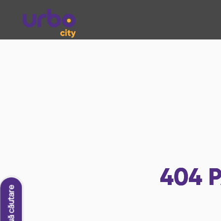
404
P
O nouă căutare