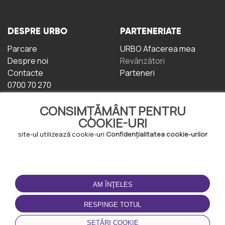
DESPRE URBO
PARTENERIATE
Parcare
URBO Afacerea mea
Despre noi
Revânzători
Contacte
Parteneri
0700 70 270
CONSIMȚĂMÂNT PENTRU
COOKIE-URI
site-ul utilizează cookie-uri
Confidențialitatea cookie-urilor
TERMENI DE UTILIZARE
DESCĂRCAȚI
APLICAȚIA
AM ÎNŢELES
Termeni și condiții
Politica de
RESPINGE TOTUL
Confidențialitate
Politica de cookie-uri
SETĂRI COOKIE