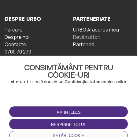
DESPRE URBO
PARTENERIATE
Parcare
URBO Afacerea mea
Despre noi
Revânzători
Contacte
Parteneri
0700 70 270
CONSIMȚĂMÂNT PENTRU
COOKIE-URI
site-ul utilizează cookie-uri
Confidențialitatea cookie-urilor
TERMENI DE UTILIZARE
DESCĂRCAȚI
APLICAȚIA
AM ÎNŢELES
Termeni și condiții
Politica de
RESPINGE TOTUL
Confidențialitate
Politica de cookie-uri
SETĂRI COOKIE