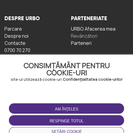
DESPRE URBO
PARTENERIATE
Parcare
URBO Afacerea mea
Despre noi
Revânzători
Contacte
Parteneri
0700 70 270
CONSIMȚĂMÂNT PENTRU
COOKIE-URI
site-ul utilizează cookie-uri
Confidențialitatea cookie-urilor
TERMENI DE UTILIZARE
DESCĂRCAȚI
APLICAȚIA
AM ÎNŢELES
Termeni și condiții
Politica de
RESPINGE TOTUL
Confidențialitate
Politica de cookie-uri
SETĂRI COOKIE