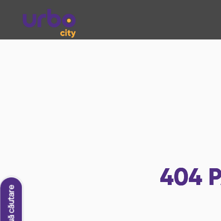
404
P
O nouă căutare