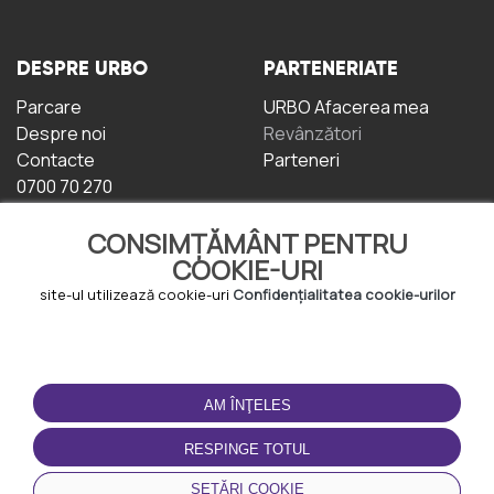
DESPRE URBO
PARTENERIATE
Parcare
URBO Afacerea mea
Despre noi
Revânzători
Contacte
Parteneri
0700 70 270
CONSIMȚĂMÂNT PENTRU
COOKIE-URI
site-ul utilizează cookie-uri
Confidențialitatea cookie-urilor
TERMENI DE UTILIZARE
DESCĂRCAȚI
APLICAȚIA
AM ÎNŢELES
Termeni și condiții
Politica de
RESPINGE TOTUL
Confidențialitate
Politica de cookie-uri
SETĂRI COOKIE