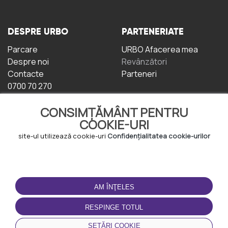
DESPRE URBO
PARTENERIATE
Parcare
URBO Afacerea mea
Despre noi
Revânzători
Contacte
Parteneri
0700 70 270
CONSIMȚĂMÂNT PENTRU
COOKIE-URI
site-ul utilizează cookie-uri
Confidențialitatea cookie-urilor
TERMENI DE UTILIZARE
DESCĂRCAȚI
APLICAȚIA
AM ÎNŢELES
Termeni și condiții
Politica de
RESPINGE TOTUL
Confidențialitate
Politica de cookie-uri
SETĂRI COOKIE