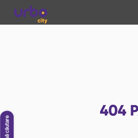
404
P
O nouă căutare