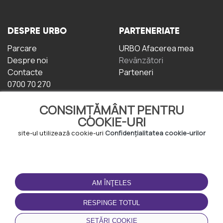
DESPRE URBO
PARTENERIATE
Parcare
URBO Afacerea mea
Despre noi
Revânzători
Contacte
Parteneri
0700 70 270
CONSIMȚĂMÂNT PENTRU
COOKIE-URI
site-ul utilizează cookie-uri
Confidențialitatea cookie-urilor
TERMENI DE UTILIZARE
DESCĂRCAȚI
APLICAȚIA
AM ÎNŢELES
Termeni și condiții
Politica de
RESPINGE TOTUL
Confidențialitate
Politica de cookie-uri
SETĂRI COOKIE