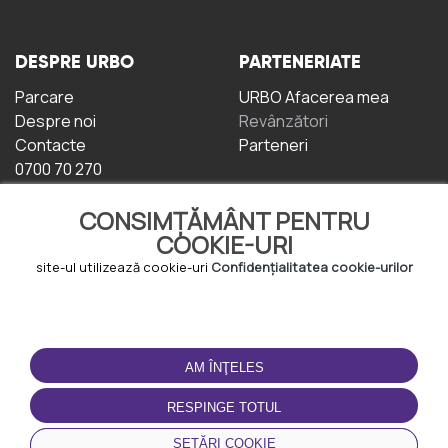
DESPRE URBO
PARTENERIATE
Parcare
URBO Afacerea mea
Despre noi
Revânzători
Contacte
Parteneri
0700 70 270
CONSIMȚĂMÂNT PENTRU
COOKIE-URI
site-ul utilizează cookie-uri
Confidențialitatea cookie-urilor
TERMENI DE UTILIZARE
DESCĂRCAȚI
APLICAȚIA
AM ÎNŢELES
Termeni și condiții
Politica de
RESPINGE TOTUL
Confidențialitate
Politica de cookie-uri
SETĂRI COOKIE