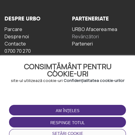
DESPRE URBO
PARTENERIATE
Parcare
URBO Afacerea mea
Despre noi
Revânzători
Contacte
Parteneri
0700 70 270
CONSIMȚĂMÂNT PENTRU
COOKIE-URI
site-ul utilizează cookie-uri
Confidențialitatea cookie-urilor
TERMENI DE UTILIZARE
DESCĂRCAȚI
APLICAȚIA
AM ÎNŢELES
Termeni și condiții
Politica de
RESPINGE TOTUL
Confidențialitate
Politica de cookie-uri
SETĂRI COOKIE